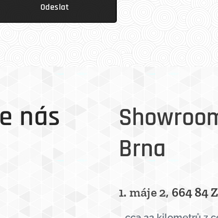
Odeslat
e nás
Showroom
Brna
1. máje 2,
664 84 
- cca 22 kilometrů z 