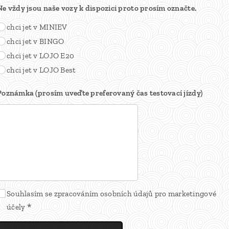
Ne vždy jsou naše vozy k dispozici proto prosím označte.
chci jet v MINIEV
chci jet v BINGO
chci jet v LOJO E20
chci jet v LOJO Best
Poznámka (prosím uveďte preferovaný čas testovací jízdy)
Souhlasím se zpracováním osobních údajů pro marketingové
účely