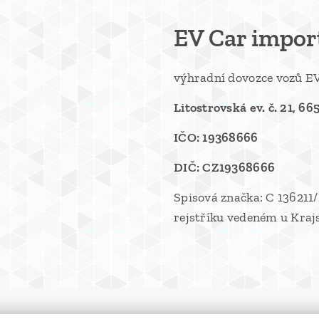
EV Car import,
výhradní dovozce vozů EV
Litostrovská ev. č. 21, 66
IČO: 19368666
DIČ: CZ19368666
Spisová značka: C 13621
rejstříku vedeném u Kraj
MINIEV.C
Z - 2023 - 2025