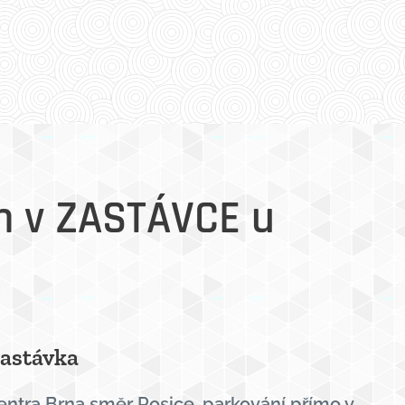
 v ZASTÁVCE u
Zastávka
centra Brna směr Rosice, parkování přímo v