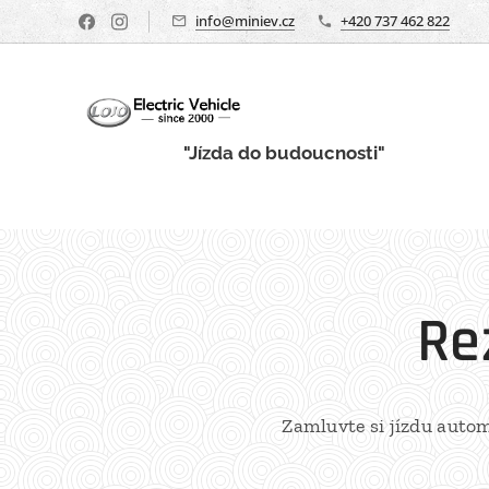
info@miniev.cz
+420 737 462 822
"Jízda
do budoucnosti"
Re
Zamluvte si jízdu auto